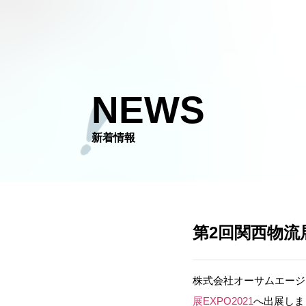
NEWS
新着情報​
第2回関西物流展
株式会社オーサムエージェ
展EXPO2021
へ出展しま