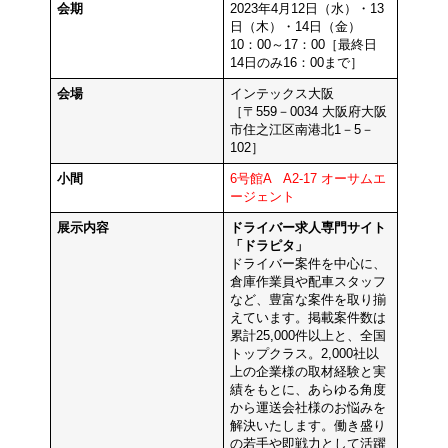
会期
2023年4月12日（水）・13
日（木）・14日（金）
10：00～17：00［最終日
14日のみ16：00まで］
会場
インテックス大阪
［〒559－0034 大阪府大阪
市住之江区南港北1－5－
102］
小間
6号館A A2-17 オーサムエ
ージェント
展示内容
ドライバー求人専門サイト
「ドラピタ」
ドライバー案件を中心に、
倉庫作業員や配車スタッフ
など、豊富な案件を取り揃
えています。掲載案件数は
累計25,000件以上と、全国
トップクラス。2,000社以
上の企業様の取材経験と実
績をもとに、あらゆる角度
から運送会社様のお悩みを
解決いたします。働き盛り
の若手や即戦力として活躍