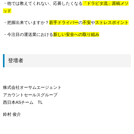
・他では教えてくれない、応募したくなる
「ドラピタ流」原稿メソ
ッド
・把握出来ていますか？
若手ドライバー
の
不安
や
ストレスポイント
・今注目の運送業における
新しい安全への取り組み
登壇者
株式会社オーサムエージェント
アカウントセールスグループ
西日本ASチーム TL
鈴村 俊介