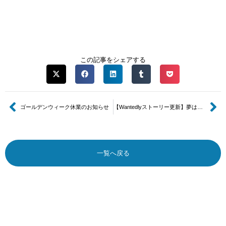
この記事をシェアする
ゴールデンウィーク休業のお知らせ
【Wantedlyストーリー更新】夢はアイドルとの結婚！？叶えたい夢があるならAwesome Agentへ。
一覧へ戻る