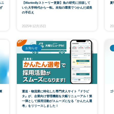
ユニ
【Wantedlyストーリー更新】魚の研究に没頭して
夏
ず
いた大学時代から一転。未知の環境でつかんだ成長
の手応え
2025年12月15日
2
お知らせ
算
運送・物流業に特化した専門求人サイト『ドラピ
ゴ
タ』が、企業向け管理機能を大幅リニューアル！第
一弾として採用活動がスムーズになる「かんたん選
考」をリリースしました！