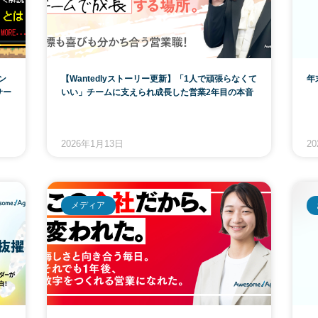
ン
【Wantedlyストーリー更新】「1人で頑張らなくて
年
サー
いい」チームに支えられ成長した営業2年目の本音
2026年1月13日
2
メディア