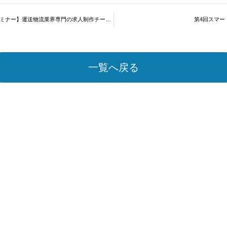
【12/19（木）20(金)無料セミナー】運送物流業界専門の求人制作チームが語る「人材採用の留意点」～上級編～
第4回スマー
一覧へ戻る