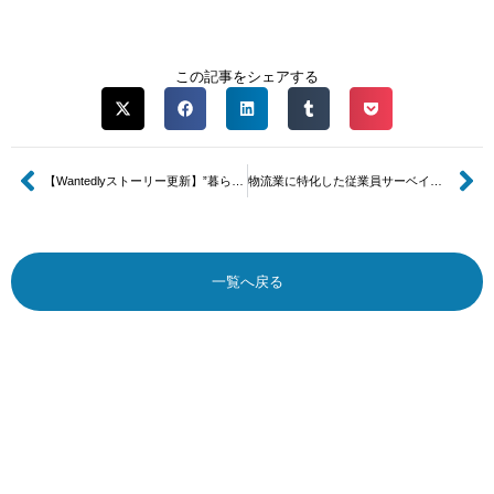
この記事をシェアする
【Wantedlyストーリー更新】”暮らしを支える仕事を支える仕事”の面白さ。
物流業に特化した従業員サーベイツール「ロジボイス」のサービス提供を開始しました。
一覧へ戻る